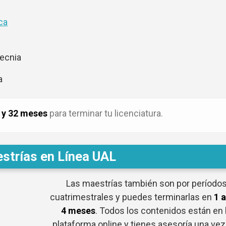
ca
tecnia
a
 y 32 meses
para terminar tu licenciatura.
strías en Línea UAL
Las maestrías también son por período
cuatrimestrales y puedes terminarlas en
1 
4 meses
. Todos los contenidos están en 
plataforma online y tienes asesoría una vez