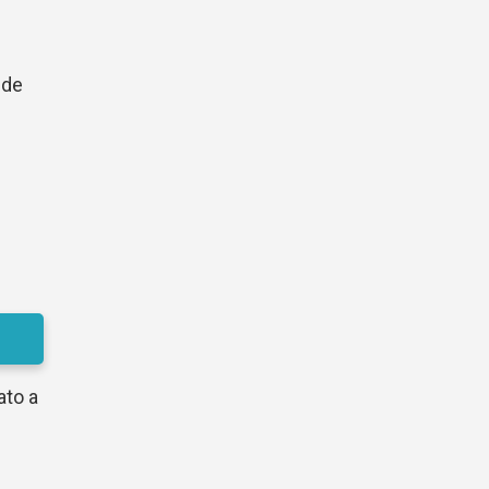
 de
ato a