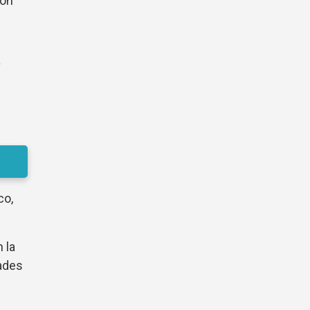
ión
a
co,
 la
ades