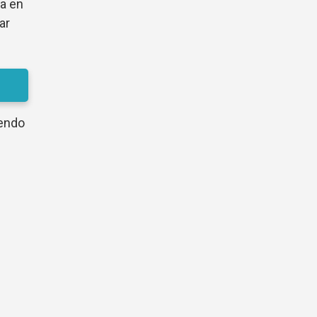
da en
ar
iendo