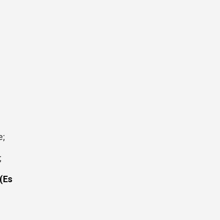
e;
;
(Es