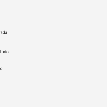
rada
 todo
lo