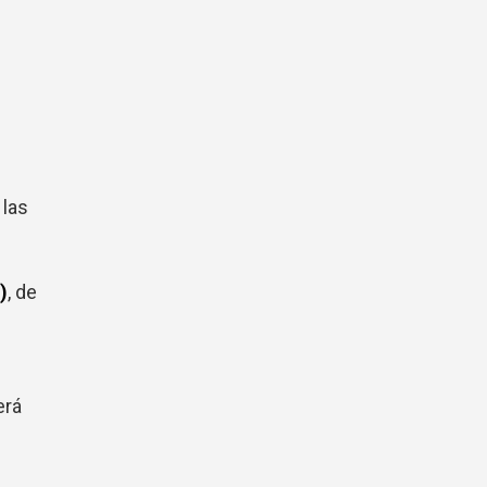
 las
)
, de
erá